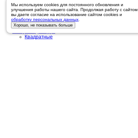
Ondutiss
Мы используем cookies для постоянного обновления и
Соединительные ленты
улучшения работы нашего сайта. Продолжая работу с сайтом
вы даете согласие на использование сайтом cookies и
Трубы профильные
обработку персональных данных
.
Квадратные
Хорошо, не показывать больше
Прямоугольные
Заглушки для труб
Квадратные
Прямоугольные
Круглые
Профилированный лист
Окрашенный
Оцинкованный
Для забора
МП-18
МП-20
МП-35
Н-114
Н-60
Н-75
НС-35
С-10
С-21
С-44
С-8
Кровельные материалы